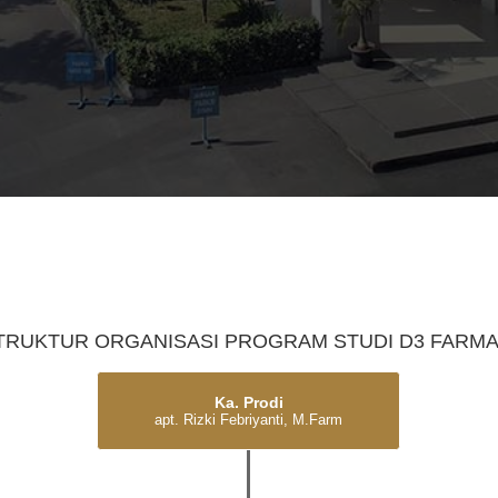
UDI D3 FARMASI
TRUKTUR ORGANISASI PROGRAM STUDI D3 FARMA
Ka. Prodi
apt. Rizki Febriyanti, M.Farm