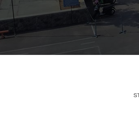
STRUKTUR ORGANISASI PROGRAM ST
S
Chart with 6 data points.